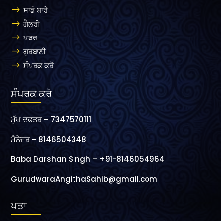
ਸਾਡੇ ਬਾਰੇ
$
ਗੈਲਰੀ
$
ਖਬਰ
$
ਗੁਰਬਾਣੀ
$
ਸੰਪਰਕ ਕਰੋ
$
ਸੰਪਰਕ ਕਰੋ
ਮੁੱਖ ਦਫ਼ਤਰ – 7347570111
ਮੈਨੇਜਰ – 8146504348
Baba Darshan Singh – +91-8146054964
GurudwaraAngithaSahib@gmail.com
ਪਤਾ