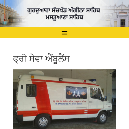
ਫ੍ਰੀ ਸੇਵਾ ਐਂਬੂਲੈਂਸ